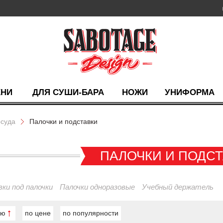
ХНИ
ДЛЯ СУШИ-БАРА
НОЖИ
УНИФОРМА
суда
Палочки и подставки
ПАЛОЧКИ И ПОДС
ки под палочки
Палочки одноразовые
Учебный держатель
ию
по цене
по популярности