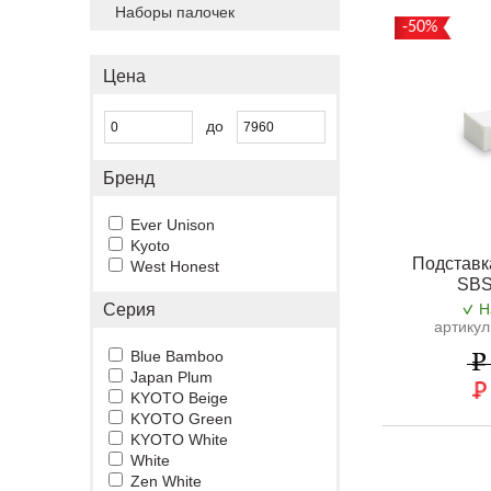
Наборы палочек
-50%
Цена
до
Бренд
Ever Unison
Kyoto
Подставк
West Honest
SBS
Серия
Н
артику
Blue Bamboo
Japan Plum
KYOTO Beige
KYOTO Green
KYOTO White
White
Zen White