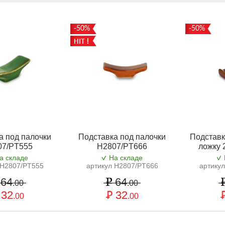
-50%
-50%
а под палочки
Подставка под палочки
Подставк
07/PT555
H2807/PT666
ложку 
а складе
На складе
 H2807/PT555
артикул H2807/PT666
артику
64
64
.00
.00
32
32
.00
.00