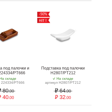
-50%
а под палочки и
Подставка под палочки
224334/PT666
H2807/PT212
На складе
На складе
л 224334/PT666
артикул H2807/PT212
80
64
.00
.00
40
32
.00
.00