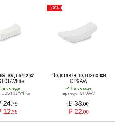
-33%
ка под палочки
Подставка под палочки
T01/White
CP9AW
На складе
На складе
л SBST01/White
артикул CP9AW
24
33
.75
.00
12
22
.38
.00