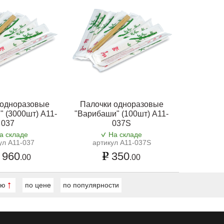
 одноразовые
Палочки одноразовые
 (3000шт) A11-
"Варибаши" (100шт) A11-
037
037S
а складе
На складе
ул A11-037
артикул A11-037S
 960
350
.00
.00
ию
по цене
по популярности