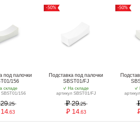
-50%
-50%
а под палочки
Подставка под палочки
Подстав
T01/156
SBST01/FJ
SBS
а складе
На складе
л SBST01/156
артикул SBST01/FJ
артику
29
29
.25
.25
14
14
.63
.63