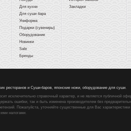
Для кухни
Закладки
Для суши бара
Униформа
Подарки (сувениры)
Оборудование
Новинки
Sale
Бренды
ких ресторанов и Суши-баров, японские ножи, оборудование для суши.
осит исключительно справочный характер, и не является публичной офер
держать ошибки, так и быть изменена производителем без предваритель
ретензий. Пожалуйста, уточняйте существенные для Вас характеристики
семи налогами.