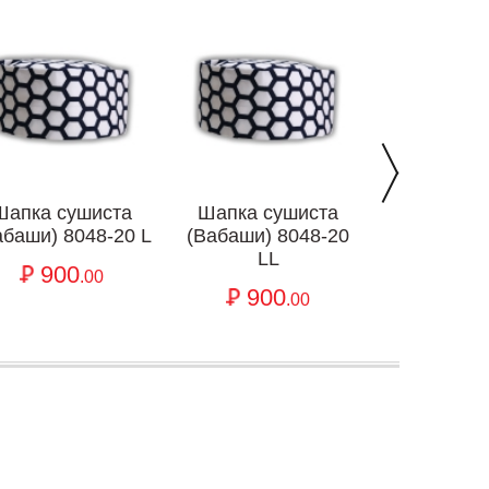
Шапка сушиста
Шапка сушиста
Шапка с
абаши) 8048-20 L
(Вабаши) 8048-20
(Вабаши) 
LL
3L
900
.00
900
90
.00