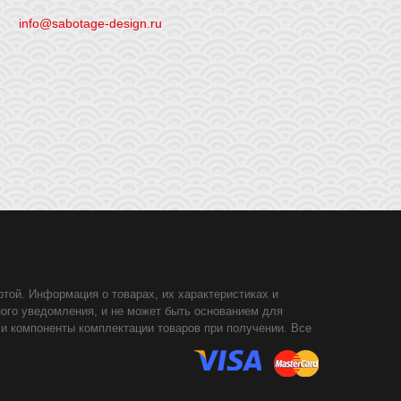
info@sabotage-design.ru
той. Информация о товарах, их характеристиках и
ного уведомления, и не может быть основанием для
 и компоненты комплектации товаров при получении. Все