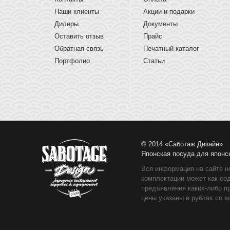
Наши клиенты
Акции и подарки
Дилеры
Документы
Оставить отзыв
Прайс
Обратная связь
Печатный каталог
Портфолио
Статьи
© 2014 «Саботаж Дизайн»
Японская посуда для японс
Вся информация на сайте н
комплектации может как со
предъявления каких-либо п
цены указаны в рублях со в