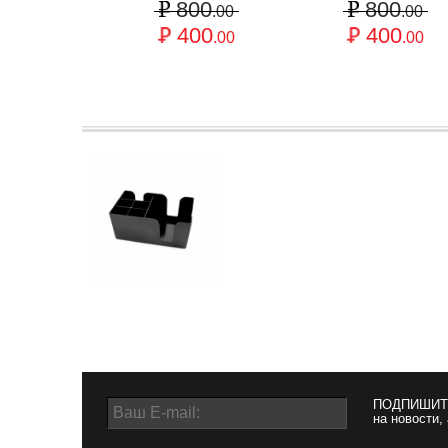
800
800
.00
.00
400
400
.00
.00
ПОДПИШИТ
на новости,