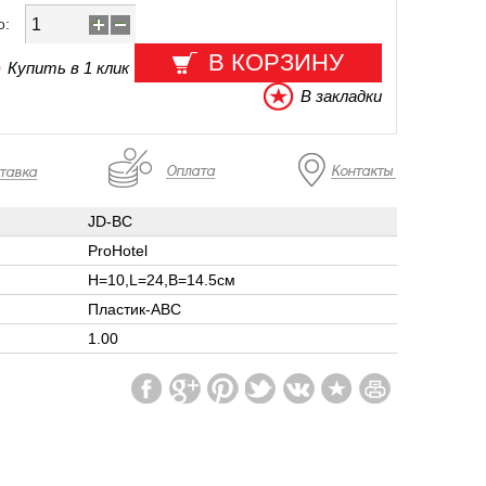
о:
В КОРЗИНУ
Купить в 1 клик
В закладки
JD-BC
ProHotel
H=10,L=24,B=14.5см
Пластик-ABC
1.00