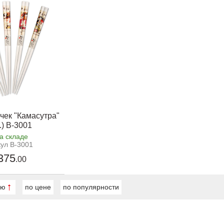
чек "Камасутра"
.) B-3001
а складе
кул B-3001
375
.00
ию
по цене
по популярности