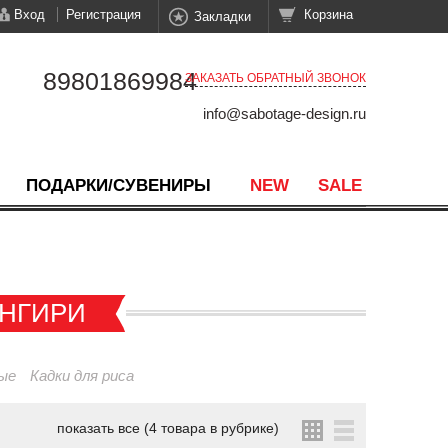
Вход
Регистрация
Корзина
Закладки
89801869984
ЗАКАЗАТЬ ОБРАТНЫЙ ЗВОНОК
info@sabotage-design.ru
ПОДАРКИ/СУВЕНИРЫ
NEW
SALE
АНГИРИ
ые
Кадки для риса
показать все (4 товара в рубрике)