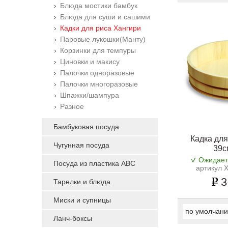
Блюда мостики бамбук
Блюда для суши и сашими
Кадки для риса Хангири
Паровые лукошки(Манту)
Корзинки для темпуры
Циновки и макису
Палочки одноразовые
Палочки многоразовые
Шпажки/шампура
Разное
Бамбуковая посуда
Кадка для
Чугунная посуда
39с
Ожидает
Посуда из пластика ABC
артикул 
3
Тарелки и блюда
Миски и супницы
по умолчан
Ланч-боксы