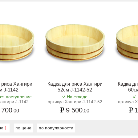
 риса Хангири
Кадка для риса Хангири
Кадка дл
м J-1142
52см J-1142-52
60см
ся поступление
На складе
Хангири J-1142
артикул Хангири J-1142-52
артикул Х
 700
9 500
1
.00
.00
ию
по цене
по популярности