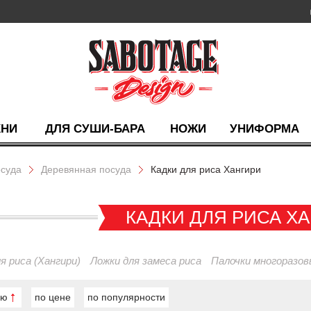
ХНИ
ДЛЯ СУШИ-БАРА
НОЖИ
УНИФОРМА
суда
Деревянная посуда
Кадки для риса Хангири
КАДКИ ДЛЯ РИСА Х
я риса (Хангири)
Ложки для замеса риса
Палочки многоразов
ию
по цене
по популярности