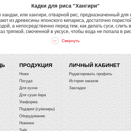
Кадки для риса "Хангири"
я хандаи, или хангири, отварной рис, предназначенный для
вают из древесины японского кипариса, достаточно пористо
ой, а непосредственно перед тем, как делать суси, слить в
таз тряпкой, смоченной в уксусе, чтобы вода не попала в рис
ЩЬ
ПРОДУКЦИЯ
ЛИЧНЫЙ КАБИНЕТ
Ножи
Редактировать профиль
Посуда
История заказов
Для кухни
Закладки
Для суши бара
Униформа
Подарки (сувениры)
Оборудование
Новинки
Sale