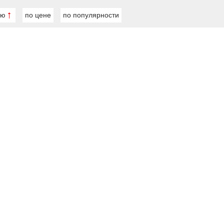
ию
по цене
по популярности