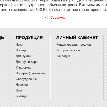
обенно чувствительны морепродукты и рис. Для этих целей
ерхней части внутреннего объема витрины. Витрины име
регат с мощностью 140 Вт. Качество витрин гарантировано:
ЩЬ
ПРОДУКЦИЯ
ЛИЧНЫЙ КАБИНЕТ
Ножи
Редактировать профиль
Посуда
История заказов
Для кухни
Закладки
Для суши бара
Униформа
Подарки (сувениры)
Оборудование
Новинки
Sale
Бренды