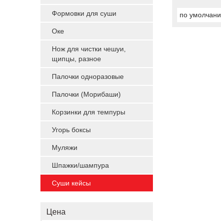
Формовки для суши
по умолчан
Оке
Нож для чистки чешуи,
щипцы, разное
Палочки одноразовые
Палочки (Морибаши)
Корзинки для темпуры
Угорь боксы
Муляжи
Шпажки/шампура
Суши кейсы
Цена