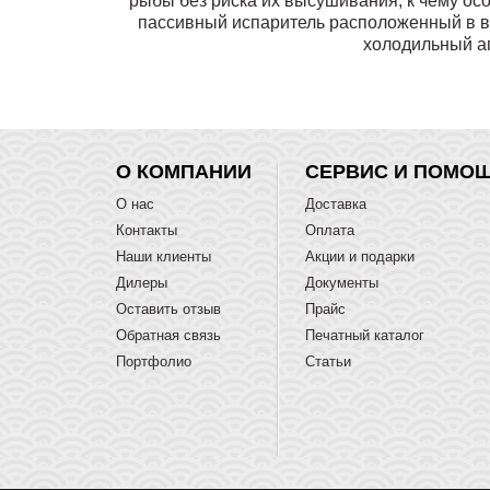
рыбы без риска их высушивания, к чему ос
пассивный испаритель расположенный в в
холодильный аг
О КОМПАНИИ
СЕРВИС И ПОМО
О нас
Доставка
Контакты
Оплата
Наши клиенты
Акции и подарки
Дилеры
Документы
Оставить отзыв
Прайс
Обратная связь
Печатный каталог
Портфолио
Статьи