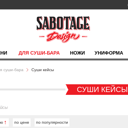
ХНИ
ДЛЯ СУШИ-БАРА
НОЖИ
УНИФОРМА
я суши-бара
Суши кейсы
СУШИ КЕЙСЫ
ейсы
ию
по цене
по популярности