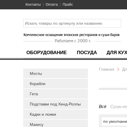
Контакты
Оплата
Прайс
ОБОРУДОВАНИЕ
ПОСУДА
ДЛЯ КУ
Главная
Дл
Мосты
Корабли
Гета
Подставки под Хенд-Роллы
Всё
Суши-к
Кадки и ложки
по умолчан
Макису