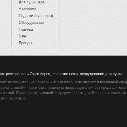
Для суши бара
Униформа
Подарки (сувениры)
Оборудование
Новинки
Sale
Бренды
ких ресторанов и Суши-баров, японские ножи, оборудование для суши.
осит исключительно справочный характер, и не является публичной офер
держать ошибки, так и быть изменена производителем без предваритель
ретензий. Пожалуйста, уточняйте существенные для Вас характеристики
семи налогами.