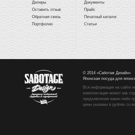
Дилеры
Документы
Оставить отзыв
Прайс
Обратная связь
Печатный каталог
Портфолио
Статьи
© 2014 «Саботаж Дизайн»
Японская посуда для японс
Вся информация на сайте н
комплектации может как со
предъявления каких-либо п
цены указаны в рублях со в