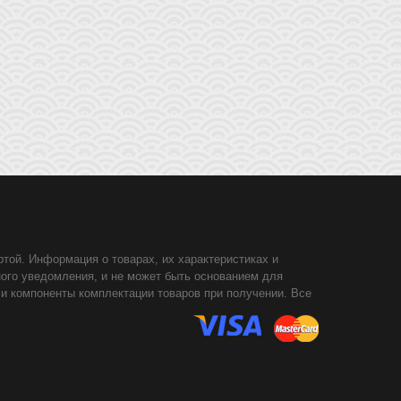
той. Информация о товарах, их характеристиках и
ного уведомления, и не может быть основанием для
 и компоненты комплектации товаров при получении. Все