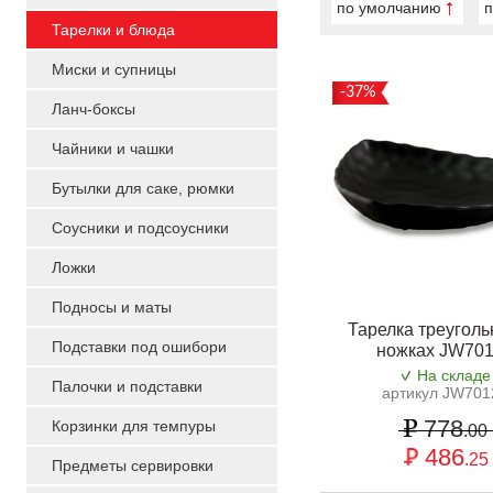
по умолчанию
п
Тарелки и блюда
Миски и супницы
-37%
Ланч-боксы
Чайники и чашки
Бутылки для саке, рюмки
Соусники и подсоусники
Ложки
Подносы и маты
Тарелка треуголь
Подставки под ошибори
ножках JW70
На складе
Палочки и подставки
артикул JW701
778
Корзинки для темпуры
.00
486
.25
Предметы сервировки