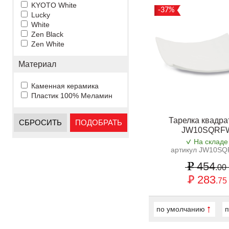
KYOTO White
-37%
Lucky
White
Zen Black
Zen White
Материал
Каменная керамика
Пластик 100% Меламин
Тарелка квадра
СБРОСИТЬ
ПОДОБРАТЬ
JW10SQRF
На складе
артикул JW10S
454
.00
283
.75
по умолчанию
п