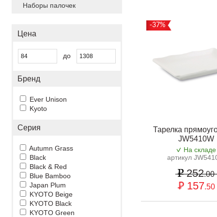
Наборы палочек
-37%
Цена
до
Бренд
Ever Unison
Kyoto
Серия
Тарелка прямоуг
JW5410W
Autumn Grass
На складе
Black
артикул JW54
Black & Red
252
.00
Blue Bamboo
157
Japan Plum
.50
KYOTO Beige
KYOTO Black
KYOTO Green