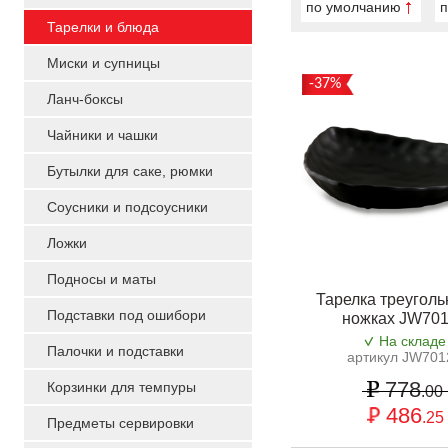
по умолчанию
п
Тарелки и блюда
Миски и супницы
-37%
Ланч-боксы
Чайники и чашки
Бутылки для саке, рюмки
Соусники и подсоусники
Ложки
Подносы и маты
Тарелка треуголь
Подставки под ошибори
ножках JW70
На складе
Палочки и подставки
артикул JW701
778
Корзинки для темпуры
.00
486
.25
Предметы сервировки