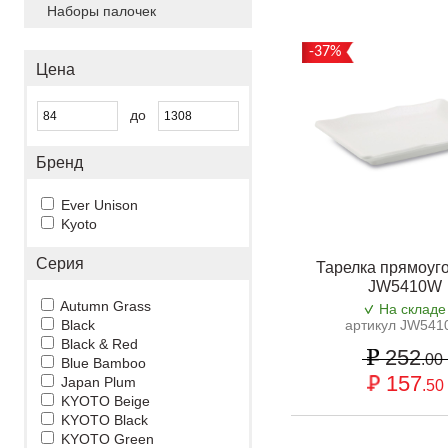
Наборы палочек
-37%
Цена
до
Бренд
Ever Unison
Kyoto
Серия
Тарелка прямоуг
JW5410W
Autumn Grass
На складе
Black
артикул JW54
Black & Red
252
.00
Blue Bamboo
157
Japan Plum
.50
KYOTO Beige
KYOTO Black
KYOTO Green