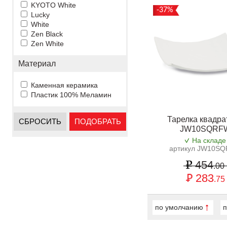
KYOTO White
-37%
Lucky
White
Zen Black
Zen White
Материал
Каменная керамика
Пластик 100% Меламин
Тарелка квадра
СБРОСИТЬ
ПОДОБРАТЬ
JW10SQRF
На складе
артикул JW10S
454
.00
283
.75
по умолчанию
п