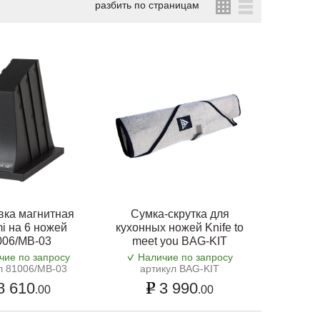
разбить по страницам
вка магнитная
Сумка-скрутка для
i на 6 ножей
кухонных ножей Knife to
006/MB-03
meet you BAG-KIT
чие по запросу
Наличие по запросу
л 81006/MB-03
артикул BAG-KIT
8 610
3 990
.00
.00