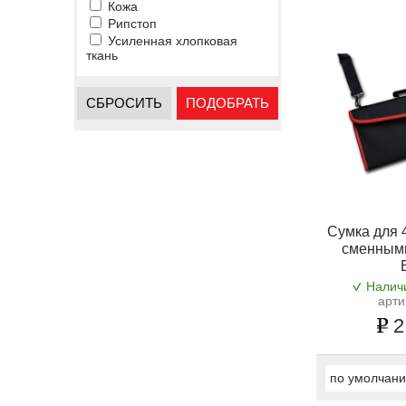
Кожа
Рипстоп
Усиленная хлопковая
ткань
СБРОСИТЬ
ПОДОБРАТЬ
Сумка для 
сменным
Налич
арти
2
по умолчан