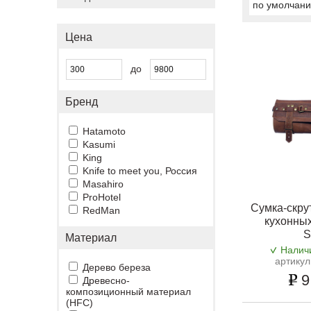
по умолчан
Цена
до
Бренд
Hatamoto
Kasumi
King
Knife to meet you, Россия
Masahiro
ProHotel
Сумка-скру
RedMan
кухонны
S
Материал
Налич
артику
Дерево береза
9
Древесно-
композиционный материал
(HFC)