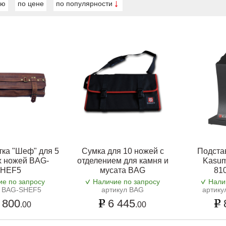
ию
по цене
по популярности
тка "Шеф" для 5
Сумка для 10 ножей с
Подста
х ножей BAG-
отделением для камня и
Kasum
HEF5
мусата BAG
81
ие по запросу
Наличие по запросу
Нали
л BAG-SHEF5
артикул BAG
артику
 800
6 445
.00
.00