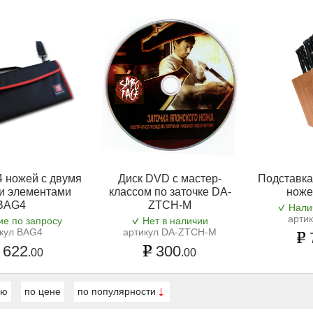
4 ножей с двумя
Диск DVD с мастер-
Подставка
и элементами
классом по заточке DA-
ноже
BAG4
ZTCH-M
Нали
арти
ие по запросу
Нет в наличии
кул BAG4
артикул DA-ZTCH-M
 622
300
.00
.00
ию
по цене
по популярности