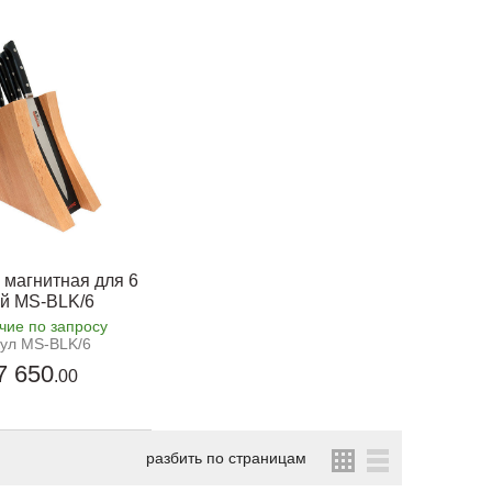
 магнитная для 6
й MS-BLK/6
чие по запросу
кул MS-BLK/6
7 650
.00
разбить по страницам