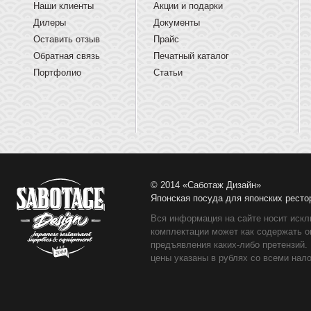
Наши клиенты
Акции и подарки
Дилеры
Документы
Оставить отзыв
Прайс
Обратная связь
Печатный каталог
Портфолио
Статьи
© 2014 «Саботаж Дизайн»
Японская посуда для японских ресто
Вся информация на сайте носит искл
комплектации может как содержать о
предъявления каких-либо претензий.
цены указаны в рублях со всеми нало