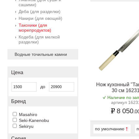
сашими)
Деба (для разделки)
Накири (для овощей)
Такохики (для
морепродуктов)
Кодеба (для мелкой
разделки)
Водные точильные камни
Цена
Нож кухонный "Та
до
30 см 1623
Наличие по за
Бренд
артикул 1623
8 050
.0
Masahiro
Seki-Kanenobu
Sekiryu
по умолчанию
п
Серия