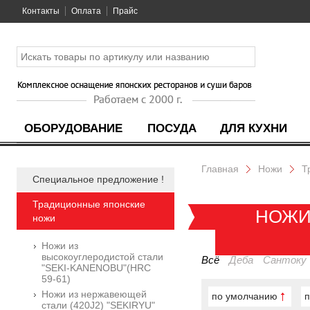
Контакты
Оплата
Прайс
ОБОРУДОВАНИЕ
ПОСУДА
ДЛЯ КУХНИ
Главная
Ножи
Т
Специальное предложение !
Традиционные японские
НОЖИ
ножи
Ножи из
высокоуглеродистой стали
Всё
Деба
Сантоку
"SEKI-KANENOBU"(HRC
59-61)
Ножи из нержавеющей
по умолчанию
п
стали (420J2) "SEKIRYU"