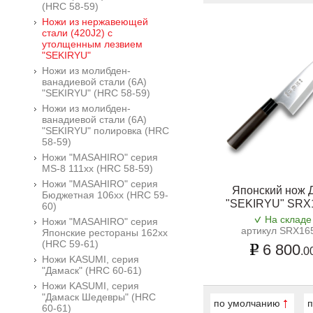
(HRC 58-59)
Ножи из нержавеющей
стали (420J2) с
утолщенным лезвием
"SEKIRYU"
Ножи из молибден-
ванадиевой стали (6A)
"SEKIRYU" (HRC 58-59)
Ножи из молибден-
ванадиевой стали (6A)
"SEKIRYU" полировка (HRC
58-59)
Ножи "MASAHIRO" серия
MS-8 111xx (HRC 58-59)
Ножи "MASAHIRO" серия
Японский нож 
Бюджетная 106xx (HRC 59-
"SEKIRYU" SRX
60)
На складе
Ножи "MASAHIRO" серия
артикул SRX16
Японские рестораны 162xx
(HRC 59-61)
6 800
.0
Ножи KASUMI, серия
"Дамаск" (HRC 60-61)
Ножи KASUMI, серия
"Дамаск Шедевры" (HRC
по умолчанию
п
60-61)