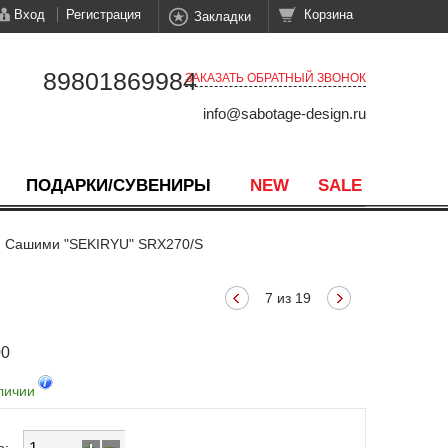
Вход
Регистрация
Корзина
Закладки
89801869984
ЗАКАЗАТЬ ОБРАТНЫЙ ЗВОНОК
info@sabotage-design.ru
ПОДАРКИ/СУВЕНИРЫ
NEW
SALE
я Сашими "SEKIRYU" SRX270/S
7 из 19
00
личии