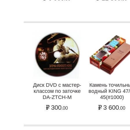
Диск DVD с мастер-
Камень точильн
классом по заточке
водный KING 47/
DA-ZTCH-M
45(#1000)
300
3 600
.00
.00