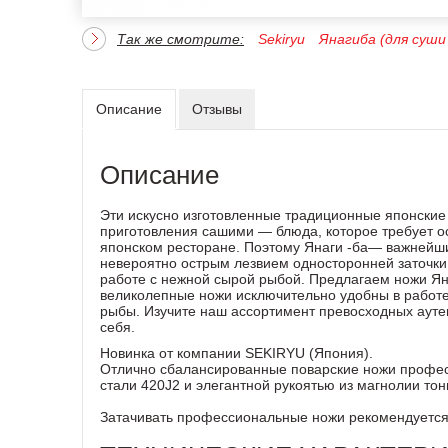
Так же смотрите:
Sekiryu
Янагиба (для суши
Описание
Отзывы
Описание
Эти искусно изготовленные традиционные японские
приготовления сашими — блюда, которое требует ос
японском ресторане. Поэтому Янаги -ба— важнейш
невероятно острым лезвием односторонней заточк
работе с нежной сырой рыбой. Предлагаем ножи Яна
великолепные ножи исключительно удобны в работе 
рыбы. Изучите наш ассортимент превосходных ауте
себя.
Новинка от компании SEKIRYU (Япония).
Отлично сбалансированные поварские ножи профе
стали 420J2 и элегантной рукоятью из магнолии тон
Затачивать профессиональные ножи рекомендуется