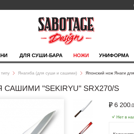
ХНИ
ДЛЯ СУШИ-БАРА
НОЖИ
УНИФОРМА
 типу
Янагиба (для суши и сашими)
Японский нож Янаги дл
 САШИМИ "SEKIRYU" SRX270/S
6 200
.
Нет в на