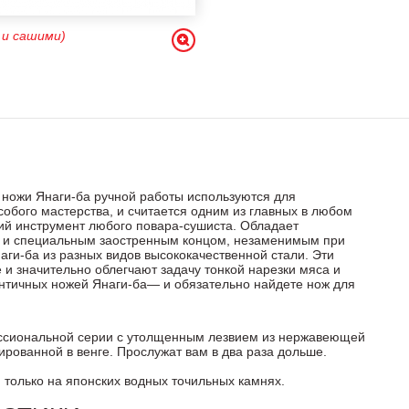
 и сашими)
 ножи Янаги-ба ручной работы используются для
обого мастерства, и считается одним из главных в любом
ий инструмент любого повара-сушиста. Обладает
и и специальным заостренным концом, незаменимым при
ги-ба из разных видов высококачественной стали. Эти
и значительно облегчают задачу тонкой нарезки мяса и
нтичных ножей Янаги-ба— и обязательно найдете нож для
ссиональной серии с утолщенным лезвием из нержавеющей
ированной в венге. Прослужат вам в два раза дольше.
 только на
японских водных точильных камнях
.