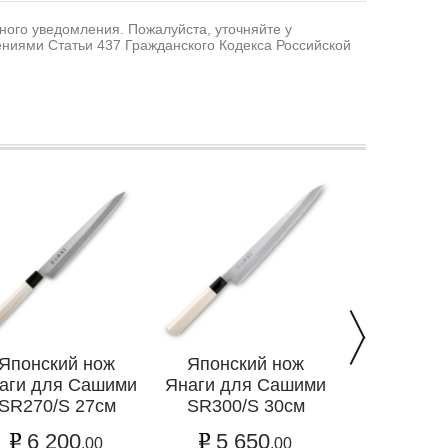
ного уведомления. Пожалуйста, уточняйте у
ниями Статьи 437 Гражданского Кодекса Российской
Японский нож
Японский нож
Японски
аги для Сашими
Янаги для Сашими
Янаги для
SR270/S 27см
SR300/S 30см
"SEKI
SRX30
6 200
5 650
.00
.00