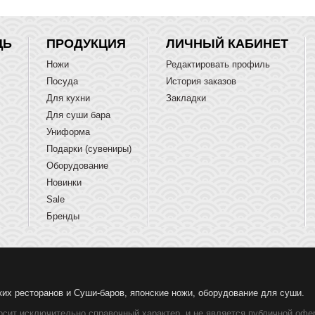
ЩЬ
ПРОДУКЦИЯ
ЛИЧНЫЙ КАБИНЕТ
Ножи
Редактировать профиль
Посуда
История заказов
Для кухни
Закладки
Для суши бара
Униформа
Подарки (сувениры)
Оборудование
Новинки
Sale
Бренды
ких ресторанов и Суши-баров, японские ножи, оборудование для суши.
осит исключительно справочный характер, и не является публичной офер