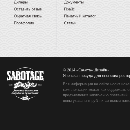
Дилеры
Документы
Оставить отзыв
Прайс
Обратная связь
Печатный каталог
Портфолио
Статьи
© 2014 «Саботаж Дизайн»
Японская посуда для японских ресто
Вся информация на сайте носит искл
комплектации может как содержать о
предъявления каких-либо претензий.
цены указаны в рублях со всеми нало