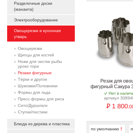
Разделочные доски
(манаита)
Электрооборудование
Овощерезки и кухонная
утварь
Овощерезки
Щипцы для костей
Ножи для чистки рыбы
уроко тори
Резаки фигурные
Тёрки и другое
Резак для ово
Шумовки/Половники
фигурный Сакура 
Формы для льда
Нет в налич
артикул 30894
Пресс-формы для риса
1 800
Сито/Дуршлаги
.0
Ступки/пестики
Блюда из дерева и пластика
по умолчанию
п