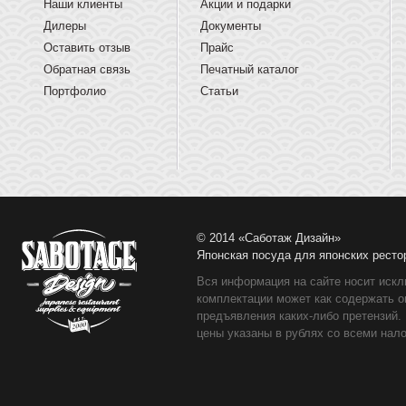
Наши клиенты
Акции и подарки
Дилеры
Документы
Оставить отзыв
Прайс
Обратная связь
Печатный каталог
Портфолио
Статьи
© 2014 «Саботаж Дизайн»
Японская посуда для японских ресто
Вся информация на сайте носит искл
комплектации может как содержать о
предъявления каких-либо претензий.
цены указаны в рублях со всеми нало