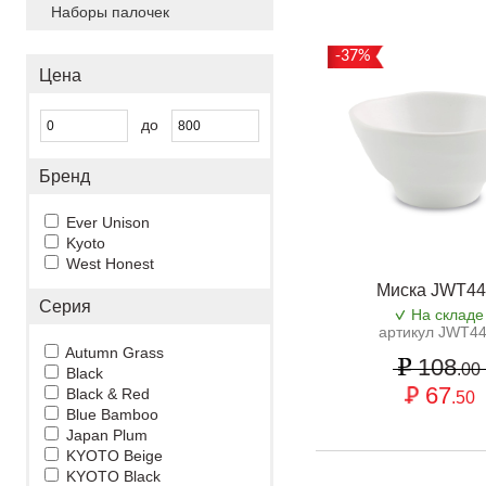
Наборы палочек
-37%
Цена
до
Бренд
Ever Unison
Kyoto
West Honest
Миска JWT4
Серия
На складе
артикул JWT4
Autumn Grass
108
.00
Black
67
Black & Red
.50
Blue Bamboo
Japan Plum
KYOTO Beige
KYOTO Black