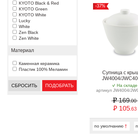
KYOTO Black & Red
-37%
KYOTO Green
KYOTO White
Lucky
White
Zen Black
Zen White
Материал
Каменная керамика
Пластик 100% Меламин
Супница с кры
JW4004/JWC4
СБРОСИТЬ
ПОДОБРАТЬ
На складе
артикул JW4004/J
169
.00
105
.63
по умолчанию
п