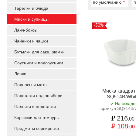
по умолчанию
п
Тарелки и блюда
Миски и супницы
-50%
Ланч-боксы
Чайники и чашки
Бутылки для саке, рюмки
Соусники и подсоусники
Ложки
Подносы и маты
Миска квадрат
Подставки под ошибори
SQ914B/Whi
На складе
Палочки и подставки
артикул SQ914B/
216
Корзинки для темпуры
.00
108
.00
Предметы сервировки