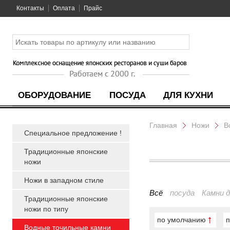
Контакты
Оплата
Прайс
ОБОРУДОВАНИЕ
ПОСУДА
ДЛЯ КУХНИ
Главная
Ножи
В
Специальное предложение !
Традиционные японские
ножи
Ножи в западном стиле
Всё
посуда
Камни д
Традиционные японские
ножи по типу
по умолчанию
п
Водные точильные камни