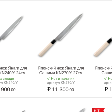
нож Янаги для
Японский нож Янаги для
Японский
KN240/Y 24см
Сашими KN270/Y 27см
Саши
а складе
Нет в наличии
Не
ул KN240/Y
артикул KN270/Y
арти
 900
11 300
1
.00
.00