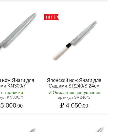
 нож Янаги для
Японский нож Янаги для
ми KN300/Y
Сашими SR240/S 24см
т в наличии
Ожидается поступление
кул KN300/Y
артикул SR240/S
5 000
4 050
.00
.00