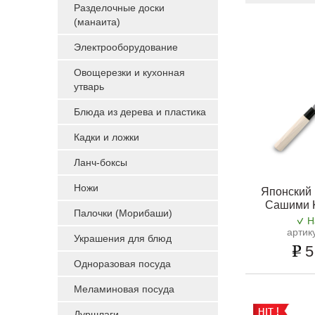
Разделочные доски
(манаита)
Электрооборудование
Овощерезки и кухонная
утварь
Блюда из дерева и пластика
Кадки и ложки
Ланч-боксы
Ножи
Японский 
Сашими 
Палочки (Морибаши)
Н
артик
Украшения для блюд
5
Одноразовая посуда
Меламиновая посуда
Дуршлаги