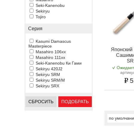
Seki-Kanenobu
Sekiryu
Tojiro
Серия
Kasumi Damascus
Masterpiece
Японский 
Masahiro 106xx
Сашими
Masahiro 111xx
SR
Seki-Kanenobu Ки Гами
Ожидает
Sekiryu 420J2
артику
Sekiryu SRM
5
Sekiryu SRM/M
Sekiryu SRX
СБРОСИТЬ
ПОДОБРАТЬ
по умолчан