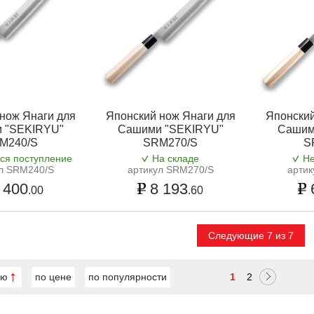
нож Янаги для
Японский нож Янаги для
Японский
 "SEKIRYU"
Сашими "SEKIRYU"
Сашим
M240/S
SRM270/S
S
ся поступление
На складе
Не
л SRM240/S
артикул SRM270/S
арти
 400
8 193
.00
.60
Следующие 7 из 7
ию
по цене
по популярности
1
2