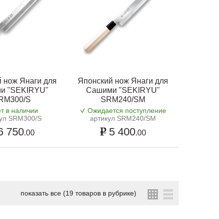
 нож Янаги для
Японский нож Янаги для
и "SEKIRYU"
Сашими "SEKIRYU"
RM300/S
SRM240/SM
т в наличии
Ожидается поступление
кул SRM300/S
артикул SRM240/SM
6 750
5 400
.00
.00
показать все (19 товаров в рубрике)