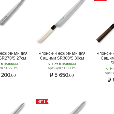
нож Янаги для
Японский нож Янаги для
Японский
SR270/S 27см
Сашими SR300/S 30см
Сашим
S
 в наличии
Нет в наличии
ул SR270/S
артикул SR300/S
Не
арти
 200
5 650
.00
.00