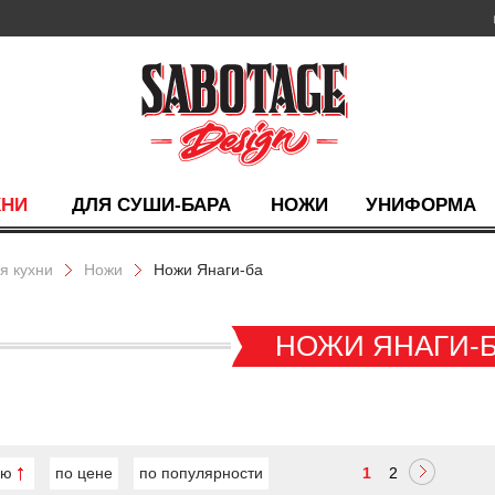
ХНИ
ДЛЯ СУШИ-БАРА
НОЖИ
УНИФОРМА
я кухни
Ножи
Ножи Янаги-ба
НОЖИ ЯНАГИ-
ию
по цене
по популярности
1
2