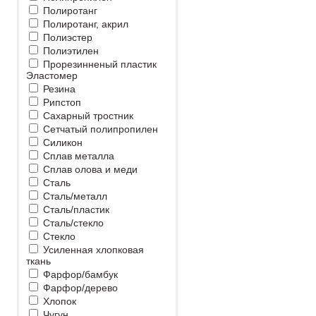
Полиротанг
Полиротанг, акрил
Полиэстер
Полиэтилен
Прорезинненый пластик
Эластомер
Резина
Рипстоп
Сахарный тростник
Сетчатый полипропилен
Силикон
Сплав металла
Сплав олова и меди
Сталь
Сталь/металл
Сталь/пластик
Сталь/стекло
Стекло
Усиленная хлопковая
ткань
Фарфор/бамбук
Фарфор/дерево
Хлопок
Чугун