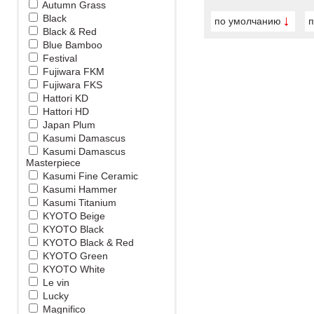
Autumn Grass
Black
по умолчанию
п
Black & Red
Blue Bamboo
Festival
Fujiwara FKM
Fujiwara FKS
Hattori KD
Hattori HD
Japan Plum
Kasumi Damascus
Kasumi Damascus
Masterpiece
Kasumi Fine Ceramic
Kasumi Hammer
Kasumi Titanium
KYOTO Beige
KYOTO Black
KYOTO Black & Red
KYOTO Green
KYOTO White
Le vin
Lucky
Magnifico