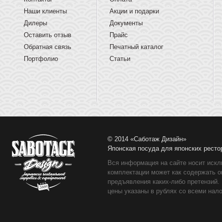
Наши клиенты
Акции и подарки
Дилеры
Документы
Оставить отзыв
Прайс
Обратная связь
Печатный каталог
Портфолио
Статьи
© 2014 «Саботаж Дизайн»
Японская посуда для японских ресто
Вся информация на сайте носит искл
комплектации может как содержать о
предъявления каких-либо претензий.
цены указаны в рублях со всеми нало