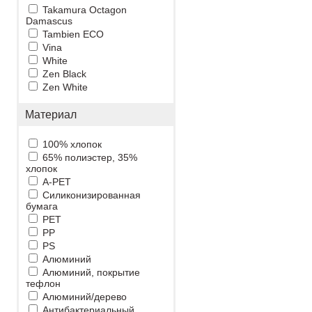
Takamura Octagon
Damascus
Tambien ECO
Vina
White
Zen Black
Zen White
Материал
100% хлопок
65% полиэстер, 35%
хлопок
A-PET
Cиликонизированная
бумага
PET
PP
PS
Алюминий
Алюминий, покрытие
тефлон
Алюминий/дерево
Антибактериальный