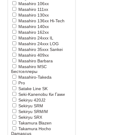
Masahiro 106xx
Masahiro 111xx
Masahiro 130xx
Masahiro 136xx Hi-Tech
Masahiro 140xx
Masahiro 162xx
Masahiro 24xxx IL
Masahiro 24xxx LOG
Masahiro 35xxx Sankei
Masahiro 409xx
Masahiro Barbara
Masahiro MSС
Бестселлеры
Masahiro-Takeda
Pro
Satake Line SK
Seki-Kanenobu Ки Гами
Sekiryu 420J2
Sekiryu SRM
Sekiryu SRM/M
Sekiryu SRX
Takamura Blazen
Takamura Hocho
Damascus