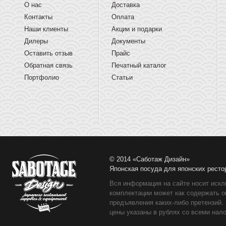
О нас
Доставка
Контакты
Оплата
Наши клиенты
Акции и подарки
Дилеры
Документы
Оставить отзыв
Прайс
Обратная связь
Печатный каталог
Портфолио
Статьи
© 2014 «Саботаж Дизайн»
Японская посуда для японских ресто
Вся информация на сайте носит искл
комплектации может как содержать о
предъявления каких-либо претензий.
цены указаны в рублях со всеми нало