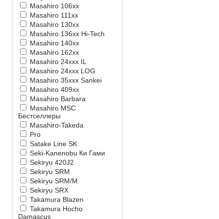
Masahiro 106xx
Masahiro 111xx
Masahiro 130xx
Masahiro 136xx Hi-Tech
Masahiro 140xx
Masahiro 162xx
Masahiro 24xxx IL
Masahiro 24xxx LOG
Masahiro 35xxx Sankei
Masahiro 409xx
Masahiro Barbara
Masahiro MSС
Бестселлеры
Masahiro-Takeda
Pro
Satake Line SK
Seki-Kanenobu Ки Гами
Sekiryu 420J2
Sekiryu SRM
Sekiryu SRM/M
Sekiryu SRX
Takamura Blazen
Takamura Hocho
Damascus