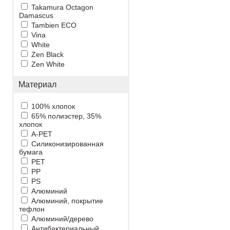
Takamura Octagon
Damascus
Tambien ECO
Vina
White
Zen Black
Zen White
Материал
100% хлопок
65% полиэстер, 35%
хлопок
A-PET
Cиликонизированная
бумага
PET
PP
PS
Алюминий
Алюминий, покрытие
тефлон
Алюминий/дерево
Антибактериальный