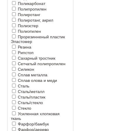
Поликарбонат
Полипропилен
Полиротанг
Полиротанг, акрил
Полиэстер
Полиэтилен
Прорезинненый пластик
Эластомер
Резина
Рипстоп
Сахарный тростник
Сетчатый полипропилен
Силикон
Сплав металла
Сплав олова и меди
Сталь
Сталь/металл
Сталь/пластик
Сталь/стекло
Стекло
Усиленная хлопковая
ткань
Фарфор/бамбук
Фарфор/дерево