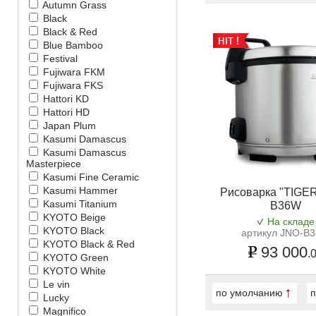
Autumn Grass
Black
Black & Red
Blue Bamboo
Festival
Fujiwara FKM
Fujiwara FKS
Hattori KD
Hattori HD
Japan Plum
Kasumi Damascus
Kasumi Damascus
Masterpiece
Kasumi Fine Ceramic
Kasumi Hammer
Рисоварка "TIGER
Kasumi Titanium
В36W
KYOTO Beige
На складе
KYOTO Black
артикул JNO-B
KYOTO Black & Red
93 000
.
KYOTO Green
KYOTO White
Le vin
по умолчанию
п
Lucky
Magnifico