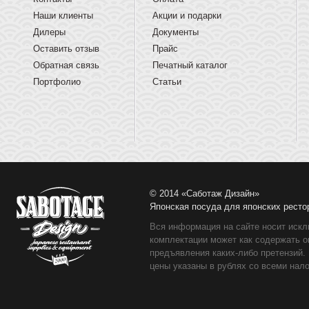
Наши клиенты
Акции и подарки
Дилеры
Документы
Оставить отзыв
Прайс
Обратная связь
Печатный каталог
Портфолио
Статьи
© 2014 «Саботаж Дизайн»
Японская посуда для японских ресто
Вся информация на сайте носит искл
комплектации может как содержать о
предъявления каких-либо претензий.
цены указаны в рублях со всеми нало