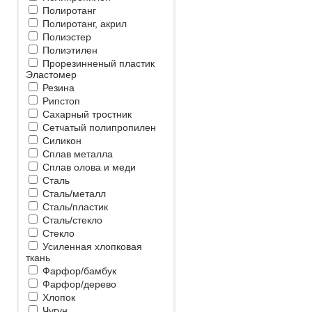
Полиротанг
Полиротанг, акрил
Полиэстер
Полиэтилен
Прорезинненый пластик
Эластомер
Резина
Рипстоп
Сахарный тростник
Сетчатый полипропилен
Силикон
Сплав металла
Сплав олова и меди
Сталь
Сталь/металл
Сталь/пластик
Сталь/стекло
Стекло
Усиленная хлопковая
ткань
Фарфор/бамбук
Фарфор/дерево
Хлопок
Чугун