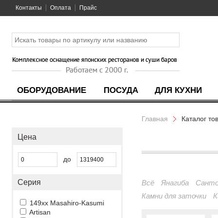
Контакты
Оплата
Прайс
ОБОРУДОВАНИЕ
ПОСУДА
ДЛЯ КУХНИ
Главная
Каталог то
Цена
до
Серия
Всё
Янагиба
Санто
Камни для заточки
К
149xx Masahiro-Kasumi
Artisan