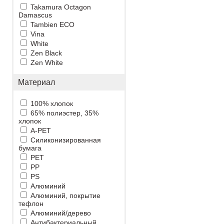
Takamura Octagon
Damascus
Tambien ECO
Vina
White
Zen Black
Zen White
Материал
100% хлопок
65% полиэстер, 35%
хлопок
A-PET
Cиликонизированная
бумага
PET
PP
PS
Алюминий
Алюминий, покрытие
тефлон
Алюминий/дерево
Антибактериальный