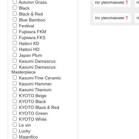
Autumn Grass
по умолчанию
п
Black
Black & Red
по умолчанию
п
Blue Bamboo
Festival
Fujiwara FKM
Fujiwara FKS
Hattori KD
Hattori HD
Japan Plum
Kasumi Damascus
Kasumi Damascus
Masterpiece
Kasumi Fine Ceramic
Kasumi Hammer
Kasumi Titanium
KYOTO Beige
KYOTO Black
KYOTO Black & Red
KYOTO Green
KYOTO White
Le vin
Lucky
Magnifico