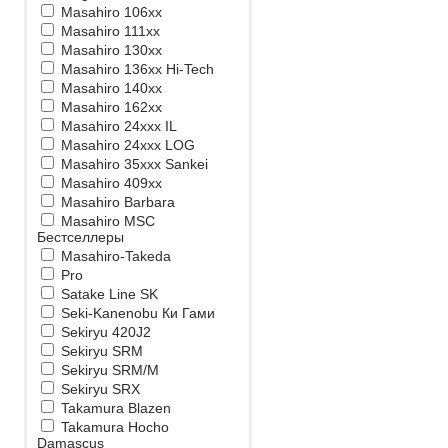
Masahiro 106xx
Masahiro 111xx
Masahiro 130xx
Masahiro 136xx Hi-Tech
Masahiro 140xx
Masahiro 162xx
Masahiro 24xxx IL
Masahiro 24xxx LOG
Masahiro 35xxx Sankei
Masahiro 409xx
Masahiro Barbara
Masahiro MSС
Бестселлеры
Masahiro-Takeda
Pro
Satake Line SK
Seki-Kanenobu Ки Гами
Sekiryu 420J2
Sekiryu SRM
Sekiryu SRM/M
Sekiryu SRX
Takamura Blazen
Takamura Hocho
Damascus