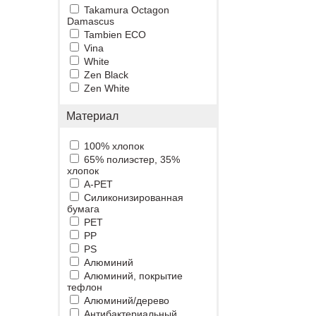
Takamura Octagon
Damascus
Tambien ECO
Vina
White
Zen Black
Zen White
Материал
100% хлопок
65% полиэстер, 35%
хлопок
A-PET
Cиликонизированная
бумага
PET
PP
PS
Алюминий
Алюминий, покрытие
тефлон
Алюминий/дерево
Антибактериальный