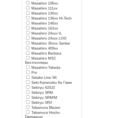
Masahiro 106xx
Masahiro 111xx
Masahiro 130xx
Masahiro 136xx Hi-Tech
Masahiro 140xx
Masahiro 162xx
Masahiro 24xxx IL
Masahiro 24xxx LOG
Masahiro 35xxx Sankei
Masahiro 409xx
Masahiro Barbara
Masahiro MSС
Бестселлеры
Masahiro-Takeda
Pro
Satake Line SK
Seki-Kanenobu Ки Гами
Sekiryu 420J2
Sekiryu SRM
Sekiryu SRM/M
Sekiryu SRX
Takamura Blazen
Takamura Hocho
Damascus