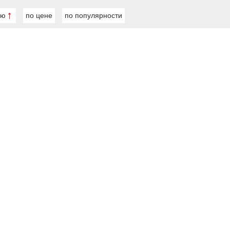
ию
по цене
по популярности