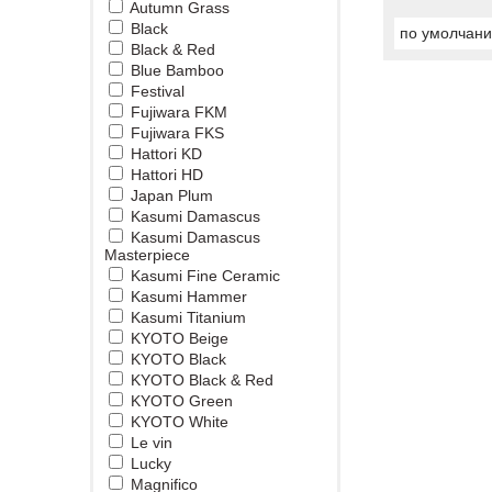
Autumn Grass
Black
по умолчан
Black & Red
Blue Bamboo
Festival
Fujiwara FKM
Fujiwara FKS
Hattori KD
Hattori HD
Japan Plum
Kasumi Damascus
Kasumi Damascus
Masterpiece
Kasumi Fine Ceramic
Kasumi Hammer
Kasumi Titanium
KYOTO Beige
KYOTO Black
KYOTO Black & Red
KYOTO Green
KYOTO White
Le vin
Lucky
Magnifico