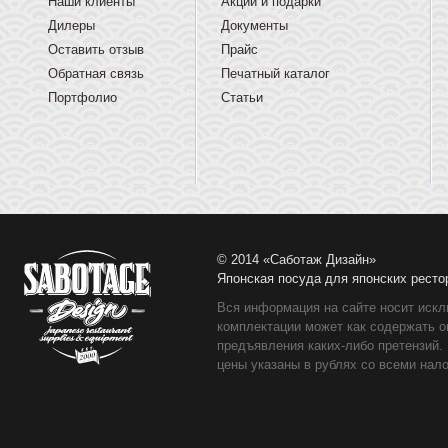
Наши клиенты
Акции и подарки
Дилеры
Документы
Оставить отзыв
Прайс
Обратная связь
Печатный каталог
Портфолио
Статьи
© 2014 «Саботаж Дизайн»
Японская посуда для японских ресто
Вся информация на сайте носит искл
комплектации может как содержать о
предъявления каких-либо претензий.
цены указаны в рублях со всеми нало