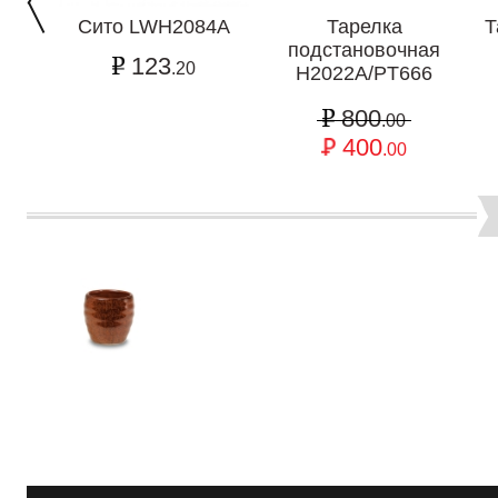
Сито LWH2084A
Тарелка
Т
подстановочная
123
.20
H2022A/PT666
800
.00
400
.00