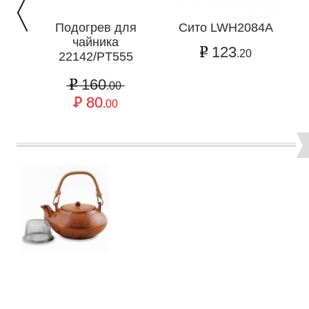
Подогрев для
Сито LWH2084A
чайника
123
.20
22142/PT555
160
.00
80
.00