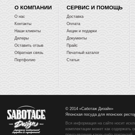
О КОМПАНИИ
СЕРВИС И ПОМОЩЬ
О нас
Доставка
Контакты
Оплата
Наши клиенты
Акции и подарки
Дилеры
Документы
Оставить отзыв
Прайс
Обратная связь
Печатный каталог
Портфолио
Статьи
© 2014 «Саботаж Дизайн»
Японская посуда для японских ресто
Вся информация на сайте носит искл
комплектации может как содержать о
предъявления каких-либо претензий.