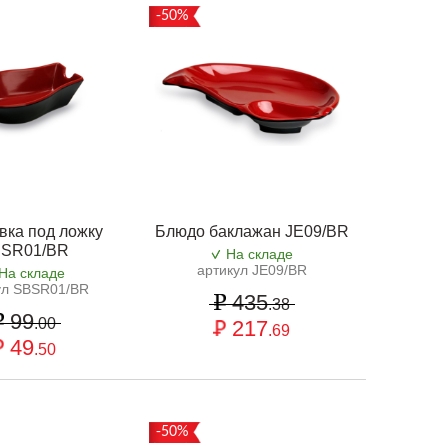
-50%
вка под ложку
Блюдо баклажан JE09/BR
SR01/BR
На складе
артикул JE09/BR
На складе
ул SBSR01/BR
435
.38
99
.00
217
.69
49
.50
-50%