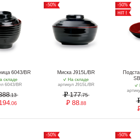
-50%
-50%
ница 6043/BR
Миска J915L/BR
Подста
SB
а складе
На складе
ул 6043/BR
артикул J915L/BR
артик
388
177
.13
.75
194
88
.06
.88
-50%
-50%