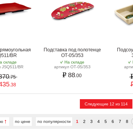
прямоугольная
Подставка под полотенце
Подсоу
Q511/BR
OT-05/353
а складе
На складе
л JSQ511/BR
артикул OT-05/353
арти
88
870
.00
.75
435
.38
Следующие 12 из 114
ию
по цене
по популярности
1
2
3
4
5
6
7
8