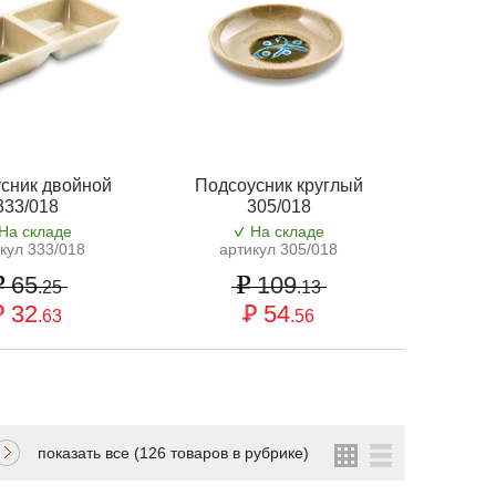
сник двойной
Подсоусник круглый
333/018
305/018
На складе
На складе
кул 333/018
артикул 305/018
65
109
.25
.13
32
54
.63
.56
показать все (126 товаров в рубрике)