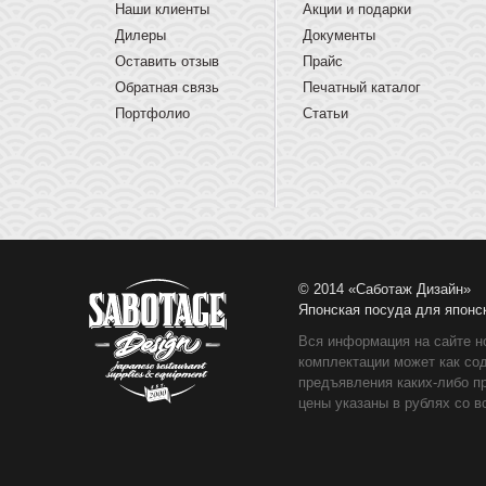
Наши клиенты
Акции и подарки
Дилеры
Документы
Оставить отзыв
Прайс
Обратная связь
Печатный каталог
Портфолио
Статьи
© 2014 «Саботаж Дизайн»
Японская посуда для японс
Вся информация на сайте н
комплектации может как со
предъявления каких-либо п
цены указаны в рублях со в