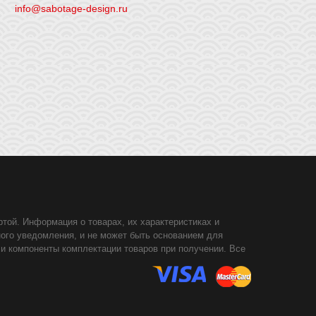
info@sabotage-design.ru
той. Информация о товарах, их характеристиках и
ного уведомления, и не может быть основанием для
 и компоненты комплектации товаров при получении. Все