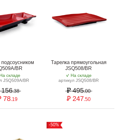
 подсоусником
Тарелка прямоугольная
Q509A/BR
JSQ508/BR
На складе
На складе
ул JSQ509A/BR
артикул JSQ508/BR
156
495
.38
.00
78
247
.19
.50
-50%