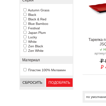
Серия
Autumn Grass
Black
Black & Red
Blue Bamboo
Festival
Japan Plum
Lucky
Тарелка 
White
JS
Zen Black
Н
Zen White
артику
Материал
Пластик 100% Меламин
СБРОСИТЬ
ПОДОБРАТЬ
по умолчан