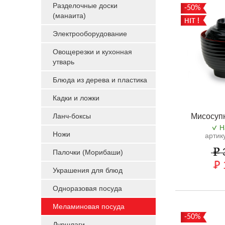
Разделочные доски
-50%
(манаита)
Электрооборудование
Овощерезки и кухонная
утварь
Блюда из дерева и пластика
Кадки и ложки
Ланч-боксы
Мисосуп
Н
Ножи
артик
Палочки (Морибаши)
Украшения для блюд
Одноразовая посуда
Меламиновая посуда
-50%
Дуршлаги