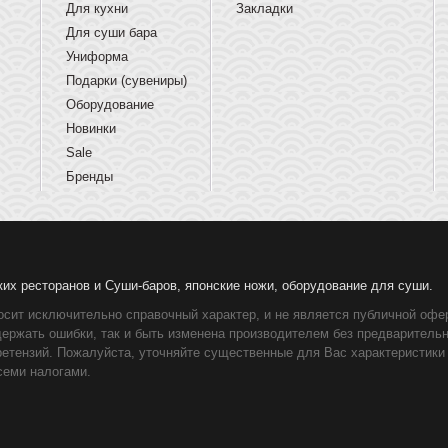
Для кухни
Закладки
Для суши бара
Униформа
Подарки (сувениры)
Оборудование
Новинки
Sale
Бренды
ких ресторанов и Суши-баров, японские ножи, оборудование для суши.
осит исключительно справочный характер, и не является публичной офер
держать ошибки, так и быть изменена производителем без предваритель
ретензий. Пожалуйста, уточняйте существенные для Вас характеристики
семи налогами.