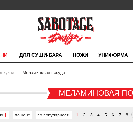
ХНИ
ДЛЯ СУШИ-БАРА
НОЖИ
УНИФОРМА
я кухни
Меламиновая посуда
МЕЛАМИНОВАЯ ПО
ию
по цене
по популярности
1
2
3
4
5
6
7
8