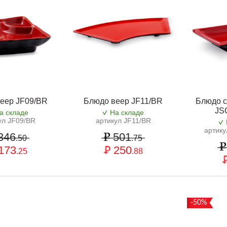
еер JF09/BR
Блюдо веер JF11/BR
Блюдо с
JS
а складе
На складе
ул JF09/BR
артикул JF11/BR
артик
346
501
.50
.75
173
250
.25
.88
-50%