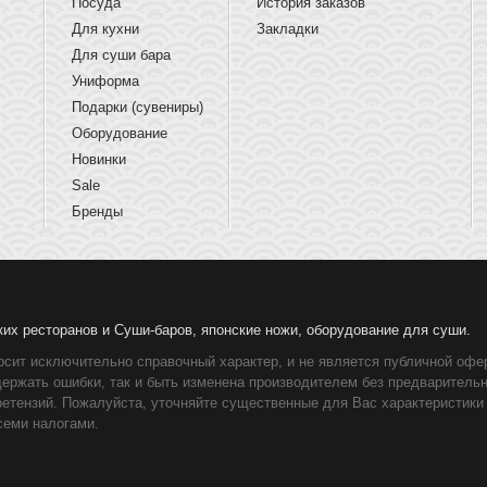
Посуда
История заказов
Для кухни
Закладки
Для суши бара
Униформа
Подарки (сувениры)
Оборудование
Новинки
Sale
Бренды
ких ресторанов и Суши-баров, японские ножи, оборудование для суши.
осит исключительно справочный характер, и не является публичной офер
держать ошибки, так и быть изменена производителем без предваритель
ретензий. Пожалуйста, уточняйте существенные для Вас характеристики
семи налогами.