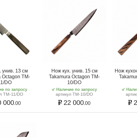
. унив. 13 см
Нож кух. унив. 15 см
Нож кухо
 Octagon TM-
Takamura Octagon TM-
Takamur
11/DO
10/DO
ие по запросу
Наличие по запросу
Нали
л TM-11/DO
артикул TM-10/DO
арти
 000
22 000
2
.00
.00