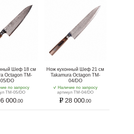
нный Шеф 18 см
Нож кухонный Шеф 21 см
a Octagon TM-
Takamura Octagon TM-
05/DO
04/DO
чие по запросу
Наличие по запросу
кул TM-05/DO
артикул TM-04/DO
6 000
28 000
.00
.00