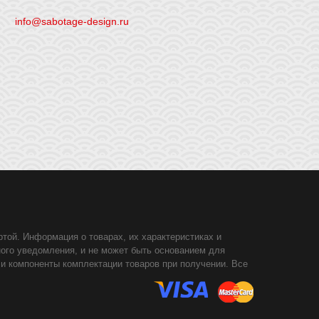
info@sabotage-design.ru
той. Информация о товарах, их характеристиках и
ного уведомления, и не может быть основанием для
 и компоненты комплектации товаров при получении. Все