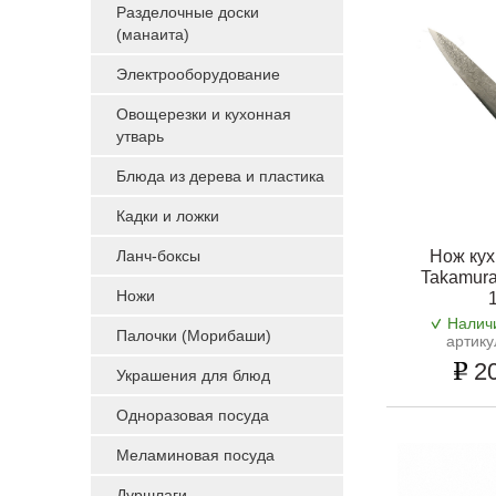
Разделочные доски
(манаита)
Электрооборудование
Овощерезки и кухонная
утварь
Блюда из дерева и пластика
Кадки и ложки
Ланч-боксы
Нож кух
Takamura
Ножи
Налич
Палочки (Морибаши)
артику
20
Украшения для блюд
Одноразовая посуда
Меламиновая посуда
Дуршлаги