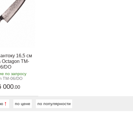
антоку 16,5 см
 Octagon TM-
06/DO
ие по запросу
л TM-06/DO
 000
.00
ию
по цене
по популярности