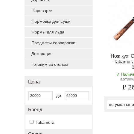
Пароварки
Формовки для суши
Формы для льда
Предметы сервировки
Декорация
Нож кух. С
Takamura
Готовим за столом
Налич
артику
Цена
26
до
по умолчан
Бренд
Takamura