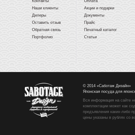
Контакты
Оплата
Наши клиенты
Акции и подарки
Дилеры
Документы
Оставить отзыв
Прайс
Обратная связь
Печатный каталог
Портфолио
Статьи
© 2014 «Саботаж Дизайн»
Японская посуда для японс
Вся информация на сайте н
комплектации может как со
предъявления каких-либо п
цены указаны в рублях со в