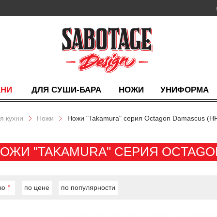
ХНИ
ДЛЯ СУШИ-БАРА
НОЖИ
УНИФОРМА
я кухни
Ножи
Ножи "Takamura" серия Octagon Damascus (H
ОЖИ "TAKAMURA" СЕРИЯ OCTAGON
ию
по цене
по популярности