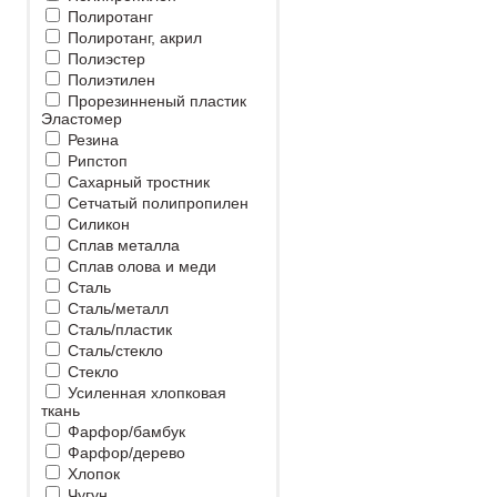
Полиротанг
Полиротанг, акрил
Полиэстер
Полиэтилен
Прорезинненый пластик
Эластомер
Резина
Рипстоп
Сахарный тростник
Сетчатый полипропилен
Силикон
Сплав металла
Сплав олова и меди
Сталь
Сталь/металл
Сталь/пластик
Сталь/стекло
Стекло
Усиленная хлопковая
ткань
Фарфор/бамбук
Фарфор/дерево
Хлопок
Чугун