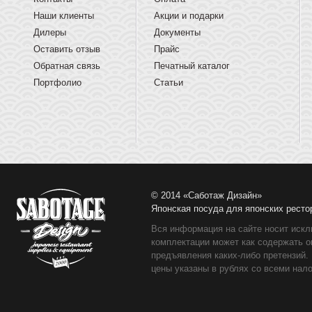
Наши клиенты
Акции и подарки
Дилеры
Документы
Оставить отзыв
Прайс
Обратная связь
Печатный каталог
Портфолио
Статьи
© 2014 «Саботаж Дизайн»
Японская посуда для японских ресто
Вся информация на сайте носит искл
комплектации может как содержать о
предъявления каких-либо претензий.
цены указаны в рублях со всеми нало