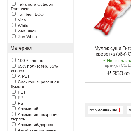
Takamura Octagon
Damascus
Tambien ECO
Vina
White
Zen Black
Zen White
Материал
Муляж суши Тиг
креветка (эби) 
100% хлопок
Нет в налич
артикул CS/1
65% полиэстер, 35%
хлопок
350
.00
A-PET
Cиликонизированная
бумага
PET
PP
PS
Алюминий
по умолчанию
п
Алюминий, покрытие
тефлон
Алюминий/дерево
Антибактериальный