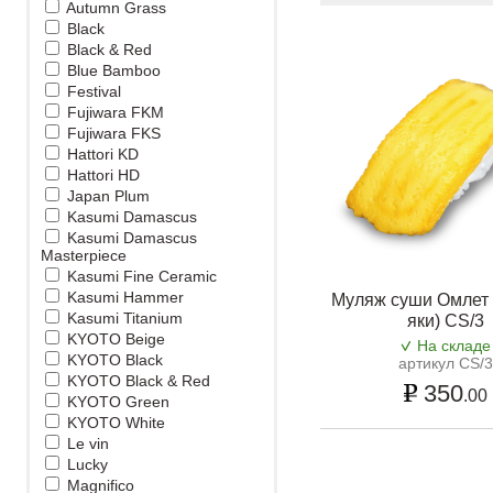
Autumn Grass
Black
Black & Red
Blue Bamboo
Festival
Fujiwara FKM
Fujiwara FKS
Hattori KD
Hattori HD
Japan Plum
Kasumi Damascus
Kasumi Damascus
Masterpiece
Kasumi Fine Ceramic
Kasumi Hammer
Муляж суши Омлет 
Kasumi Titanium
яки) CS/3
KYOTO Beige
На складе
KYOTO Black
артикул CS/
KYOTO Black & Red
350
.00
KYOTO Green
KYOTO White
Le vin
Lucky
Magnifico