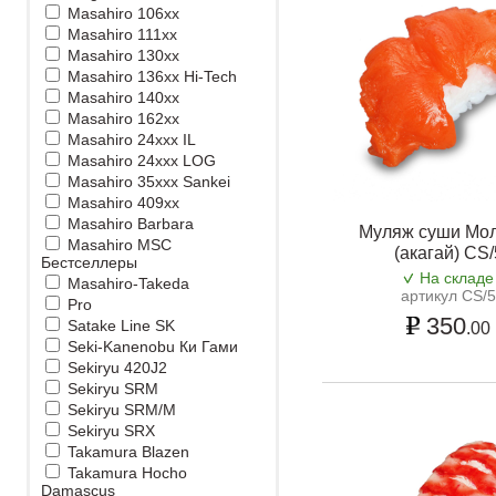
Masahiro 106xx
Masahiro 111xx
Masahiro 130xx
Masahiro 136xx Hi-Tech
Masahiro 140xx
Masahiro 162xx
Masahiro 24xxx IL
Masahiro 24xxx LOG
Masahiro 35xxx Sankei
Masahiro 409xx
Masahiro Barbara
Муляж суши Мо
Masahiro MSС
(акагай) CS/
Бестселлеры
На складе
Masahiro-Takeda
артикул CS/
Pro
350
Satake Line SK
.00
Seki-Kanenobu Ки Гами
Sekiryu 420J2
Sekiryu SRM
Sekiryu SRM/M
Sekiryu SRX
Takamura Blazen
Takamura Hocho
Damascus