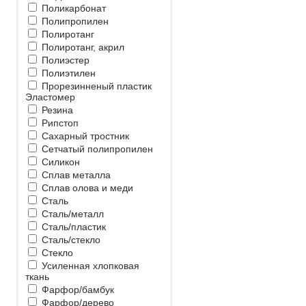
Поликарбонат
Полипропилен
Полиротанг
Полиротанг, акрил
Полиэстер
Полиэтилен
Прорезинненый пластик
Эластомер
Резина
Рипстоп
Сахарный тростник
Сетчатый полипропилен
Силикон
Сплав металла
Сплав олова и меди
Сталь
Сталь/металл
Сталь/пластик
Сталь/стекло
Стекло
Усиленная хлопковая
ткань
Фарфор/бамбук
Фарфор/дерево