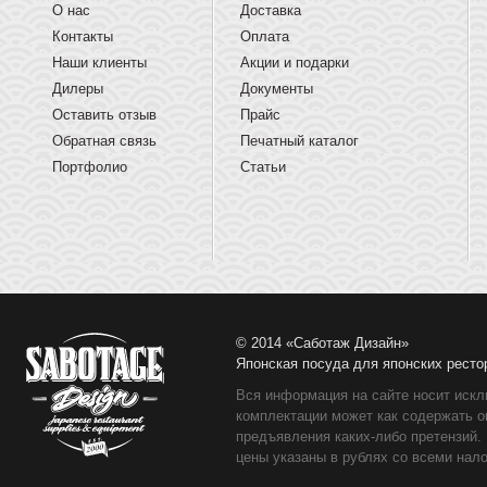
О нас
Доставка
Контакты
Оплата
Наши клиенты
Акции и подарки
Дилеры
Документы
Оставить отзыв
Прайс
Обратная связь
Печатный каталог
Портфолио
Статьи
© 2014 «Саботаж Дизайн»
Японская посуда для японских ресто
Вся информация на сайте носит искл
комплектации может как содержать о
предъявления каких-либо претензий.
цены указаны в рублях со всеми нало