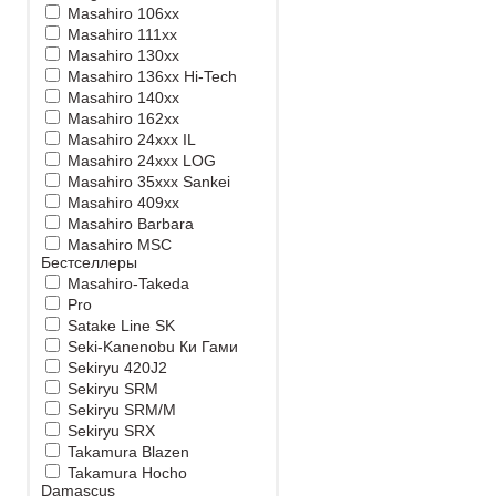
Masahiro 106xx
Masahiro 111xx
Masahiro 130xx
Masahiro 136xx Hi-Tech
Masahiro 140xx
Masahiro 162xx
Masahiro 24xxx IL
Masahiro 24xxx LOG
Masahiro 35xxx Sankei
Masahiro 409xx
Masahiro Barbara
Masahiro MSС
Бестселлеры
Masahiro-Takeda
Pro
Satake Line SK
Seki-Kanenobu Ки Гами
Sekiryu 420J2
Sekiryu SRM
Sekiryu SRM/M
Sekiryu SRX
Takamura Blazen
Takamura Hocho
Damascus