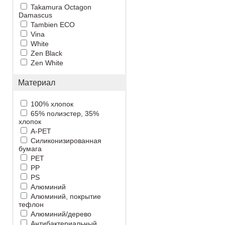
Takamura Octagon
Damascus
Tambien ECO
Vina
White
Zen Black
Zen White
Материал
100% хлопок
65% полиэстер, 35%
хлопок
A-PET
Cиликонизированная
бумага
PET
PP
PS
Алюминий
Алюминий, покрытие
тефлон
Алюминий/дерево
Антибактериальный