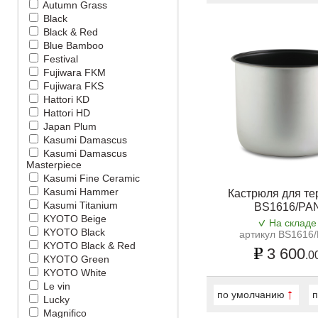
Autumn Grass
Black
Black & Red
Blue Bamboo
Festival
Fujiwara FKM
Fujiwara FKS
Hattori KD
Hattori HD
Japan Plum
Kasumi Damascus
Kasumi Damascus
Masterpiece
Kasumi Fine Ceramic
Kasumi Hammer
Кастрюля для те
Kasumi Titanium
BS1616/PA
KYOTO Beige
На складе
KYOTO Black
артикул BS1616
KYOTO Black & Red
3 600
.0
KYOTO Green
KYOTO White
Le vin
по умолчанию
п
Lucky
Magnifico