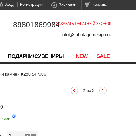
Вход
Регистрация
Корзина
Закладки
89801869984
ЗАКАЗАТЬ ОБРАТНЫЙ ЗВОНОК
info@sabotage-design.ru
ПОДАРКИ/СУВЕНИРЫ
NEW
SALE
ый камней #280 SH/006
2 из 3
00
личии