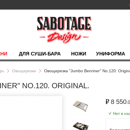
ХНИ
ДЛЯ СУШИ-БАРА
НОЖИ
УНИФОРМА
рь
Овощерезки
Овощерезка "Jumbo Benriner" No.120. Origina
ER" NO.120. ORIGINAL.
8 550
.
Нет в н