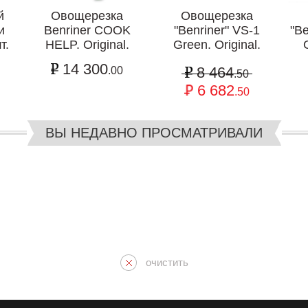
й
Овощерезка
Овощерезка
и
Benriner COOK
"Benriner" VS-1
"Be
т.
HELP. Original.
Green. Original.
14 300
8 464
.00
.50
6 682
.50
ВЫ НЕДАВНО ПРОСМАТРИВАЛИ
очистить