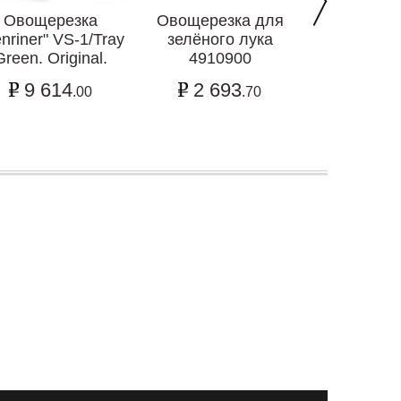
Овощерезка
Овощерезка для
Овощер
nriner" VS-1/Tray
зелёного лука
4911
Green. Original.
4910900
2 48
9 614
2 693
.00
.70