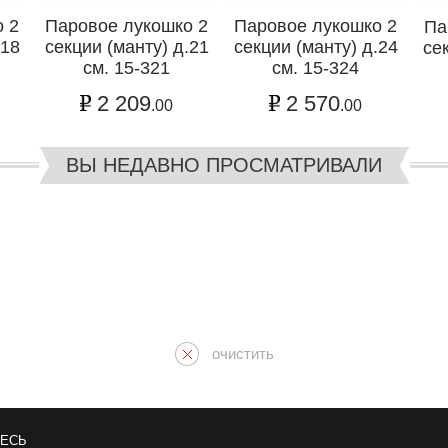
 2
Паровое лукошко 2
Паровое лукошко 2
Па
.18
секции (манту) д.21
секции (манту) д.24
се
см. 15-321
см. 15-324
2 209
2 570
.00
.00
ВЫ НЕДАВНО ПРОСМАТРИВАЛИ
очистить
ЕСЬ