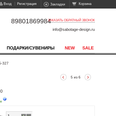
Вход
Регистрация
Корзина
Закладки
89801869984
ЗАКАЗАТЬ ОБРАТНЫЙ ЗВОНОК
info@sabotage-design.ru
ПОДАРКИ/СУВЕНИРЫ
NEW
SALE
5-327
5 из 6
00
де