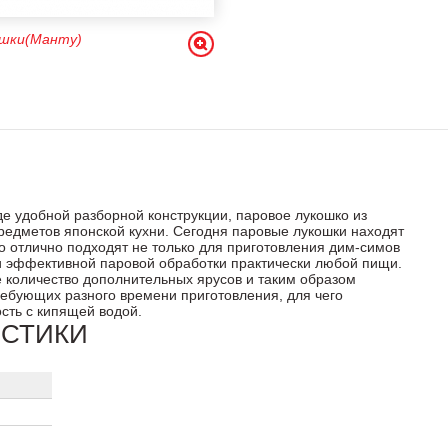
ошки(Манту)
де удобной разборной конструкции, паровое лукошко из
редметов японской кухни. Сегодня паровые лукошки находят
то отлично подходят не только для приготовления дим-симов
й и эффективной паровой обработки практически любой пищи.
е количество дополнительных ярусов и таким образом
ребующих разного времени приготовления, для чего
сть с кипящей водой.
ИСТИКИ