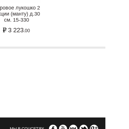
ровое лукошко 2
кции (манту) д.30
см. 15-330
3 223
.00
МЫ В СОЦСЕТЯХ