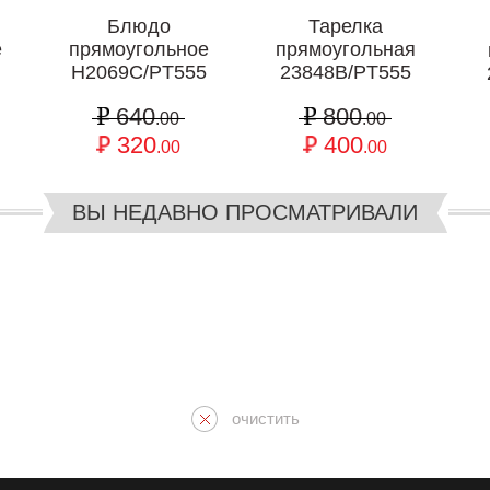
Блюдо
Тарелка
е
прямоугольное
прямоугольная
H2069C/PT555
23848В/PT555
640
800
.00
.00
320
400
.00
.00
ВЫ НЕДАВНО ПРОСМАТРИВАЛИ
очистить