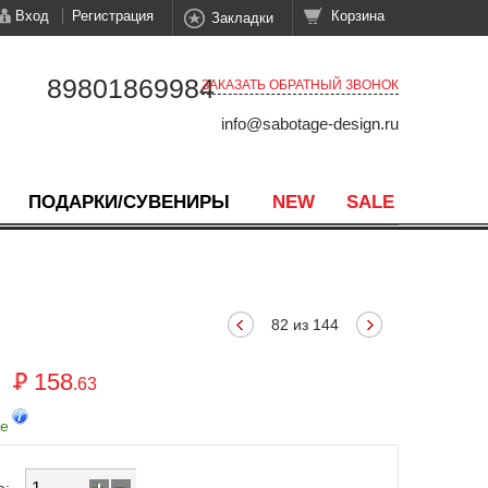
Вход
Регистрация
Корзина
Закладки
89801869984
ЗАКАЗАТЬ ОБРАТНЫЙ ЗВОНОК
info@sabotage-design.ru
ПОДАРКИ/СУВЕНИРЫ
NEW
SALE
82 из 144
158
.63
де