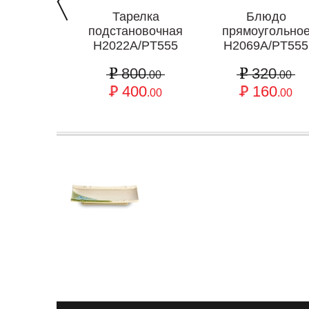
Тарелка
Блюдо
подстановочная
прямоугольно
H2022A/PT555
H2069A/PT555
800
320
.00
.00
400
160
.00
.00