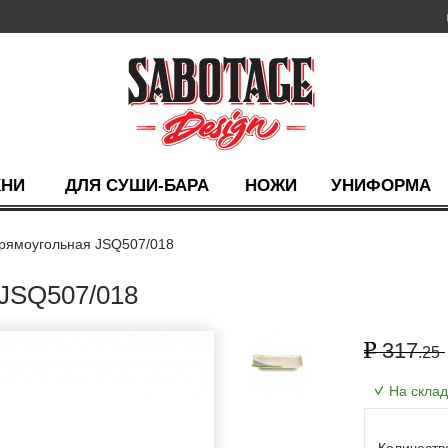
ХНИ
ДЛЯ СУШИ-БАРА
НОЖИ
УНИФОРМА
прямоугольная JSQ507/018
SQ507/018
317
.25
На скла