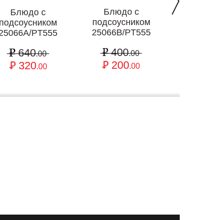
Блюдо с
Блюдо ква
Блюдо с
подсоусником
H2022E/
подсоусником
25066B/PT555
25066A/PT555
88
400
640
44
.00
.00
200
320
.00
.00