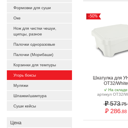
Формовки для суши
-50%
Оке
Нож для чистки чешуи,
щипцы, разное
Палочки одноразовые
Палочки (Морибаши)
Корзинки для темпуры
Угорь боксы
Шкатулка для 
OT32/White
Муляжи
На складе
артикул OT32/W
Шпажки/шампура
573
.75
Суши кейсы
286
.88
Цена