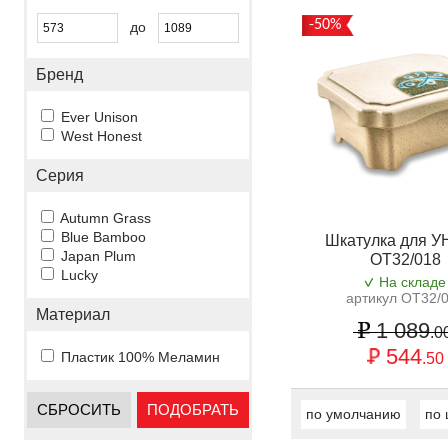
-50%
до
Бренд
Ever Unison
West Honest
Серия
Autumn Grass
Blue Bamboo
Шкатулка для 
Japan Plum
OT32/018
Lucky
На складе
артикул OT32/
Материал
1 089
.0
544
Пластик 100% Меламин
.50
СБРОСИТЬ
ПОДОБРАТЬ
по умолчанию
по 