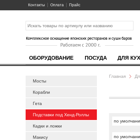
Контакты
Оплата
Прайс
ОБОРУДОВАНИЕ
ПОСУДА
ДЛЯ КУ
Главная
Дл
Мосты
Корабли
Гета
Подставки под Хенд-Роллы
по умолчан
Кадки и ложки
по умолчан
Макису