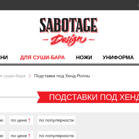
ХНИ
ДЛЯ СУШИ-БАРА
НОЖИ
УНИФОРМА
я суши-бара
Подставки под Хенд-Роллы
ПОДСТАВКИ ПОД ХЕН
ию
по цене
по популярности
ию
по цене
по популярности