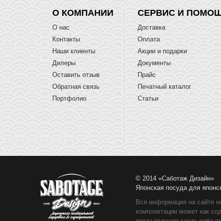
О КОМПАНИИ
СЕРВИС И ПОМО
О нас
Доставка
Контакты
Оплата
Наши клиенты
Акции и подарки
Дилеры
Документы
Оставить отзыв
Прайс
Обратная связь
Печатный каталог
Портфолио
Статьи
© 2014 «Саботаж Дизайн»
Японская посуда для японс
Вся информация на сайте н
комплектации может как со
предъявления каких-либо п