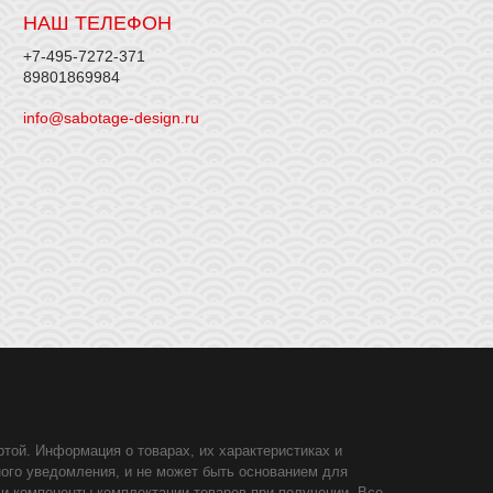
НАШ ТЕЛЕФОН
+7-495-7272-371
89801869984
info@sabotage-design.ru
той. Информация о товарах, их характеристиках и
ного уведомления, и не может быть основанием для
 и компоненты комплектации товаров при получении. Все