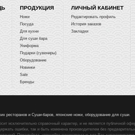
ЩЬ
ПРОДУКЦИЯ
ЛИЧНЫЙ КАБИНЕТ
Ножи
Редактировать профиль
Посуда
История заказов
Для кухни
Закладки
Для суши бара
Униформа
Подарки (сувениры)
Оборудование
Новинки
Sale
Бренды
ких ресторанов и Суши-баров, японские ножи, оборудование для суши.
осит исключительно справочный характер, и не является публичной офер
держать ошибки, так и быть изменена производителем без предваритель
ретензий. Пожалуйста, уточняйте существенные для Вас характеристики