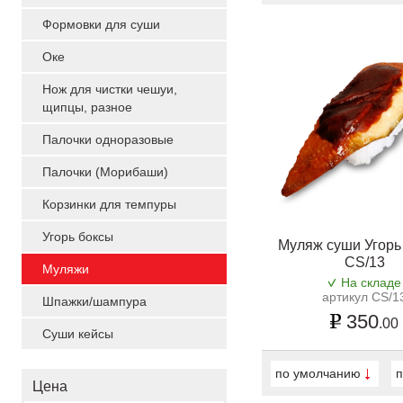
Формовки для суши
Оке
Нож для чистки чешуи,
щипцы, разное
Палочки одноразовые
Палочки (Морибаши)
Корзинки для темпуры
Угорь боксы
Муляж суши Угорь 
CS/13
Муляжи
На складе
артикул CS/1
Шпажки/шампура
350
.00
Суши кейсы
по умолчанию
п
Цена