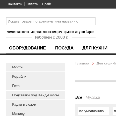
Контакты
Оплата
Прайс
ОБОРУДОВАНИЕ
ПОСУДА
ДЛЯ КУХНИ
Главная
Для суши-
Мосты
Корабли
Гета
Подставки под Хенд-Роллы
Всё
Муляжи
Кадки и ложки
по умолчанию
п
Макису