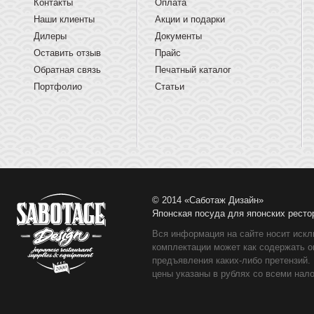
Контакты
Оплата
Наши клиенты
Акции и подарки
Дилеры
Документы
Оставить отзыв
Прайс
Обратная связь
Печатный каталог
Портфолио
Статьи
© 2014 «Саботаж Дизайн»
Японская посуда для японских ресто
Вся информация на сайте носит искл
комплектации может как содержать о
предъявления каких-либо претензий.
цены указаны в рублях со всеми нало