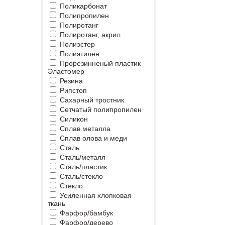
Поликарбонат
Полипропилен
Полиротанг
Полиротанг, акрил
Полиэстер
Полиэтилен
Прорезинненый пластик
Эластомер
Резина
Рипстоп
Сахарный тростник
Сетчатый полипропилен
Силикон
Сплав металла
Сплав олова и меди
Сталь
Сталь/металл
Сталь/пластик
Сталь/стекло
Стекло
Усиленная хлопковая
ткань
Фарфор/бамбук
Фарфор/дерево