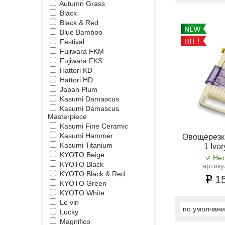
Autumn Grass
Black
Black & Red
Blue Bamboo
Festival
Fujiwara FKM
Fujiwara FKS
Hattori KD
Hattori HD
Japan Plum
Kasumi Damascus
Kasumi Damascus
Masterpiece
Kasumi Fine Ceramic
Kasumi Hammer
Овощерезка
Kasumi Titanium
1 Ivor
KYOTO Beige
Нет
KYOTO Black
артику
KYOTO Black & Red
15
KYOTO Green
KYOTO White
Le vin
по умолчан
Lucky
Magnifico