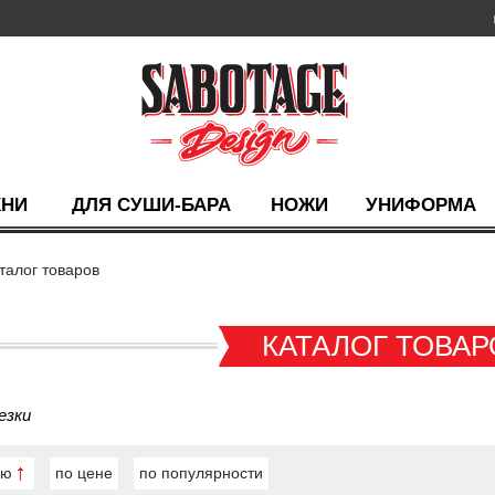
ХНИ
ДЛЯ СУШИ-БАРА
НОЖИ
УНИФОРМА
талог товаров
КАТАЛОГ ТОВАР
езки
ию
по цене
по популярности