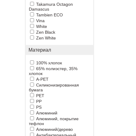
Takamura Octagon
Damascus
Tambien ECO
Vina
White
Zen Black
Zen White
Материал
100% хлопок
65% полиэстер, 35%
хлопок
A-PET
Cиликонизированная
бумага
PET
PP
PS
Алюминий
Алюминий, покрытие
тефлон
Алюминий/дерево
Антибактериальный