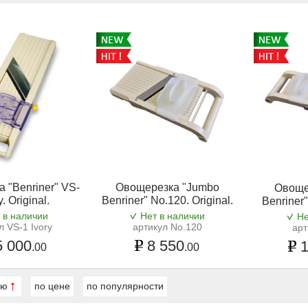
 "Benriner" VS-
Овощерезка "Jumbo
Овоще
y. Original.
Benriner" No.120. Original.
Benriner"
 в наличии
Нет в наличии
Не
л VS-1 Ivory
артикул No.120
арт
 000
8 550
1
.00
.00
ию
по цене
по популярности