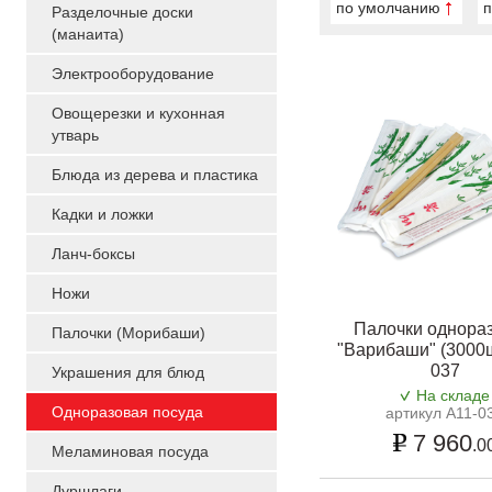
по умолчанию
п
Разделочные доски
(манаита)
Электрооборудование
Овощерезки и кухонная
утварь
Блюда из дерева и пластика
Кадки и ложки
Ланч-боксы
Ножи
Палочки однора
Палочки (Морибаши)
"Варибаши" (3000ш
037
Украшения для блюд
На складе
Одноразовая посуда
артикул A11-0
7 960
.0
Меламиновая посуда
Дуршлаги