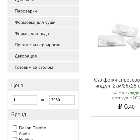
Пароварки
Формовки для суши
Формы для льда
Предметы сервировки
Декорация
Готовим за столом
Салфетки cпрессо
Цена
инд.уп. 2см/26х28
На складе
артикул H2O
до
6
.40
Бренд
Dalian Tianhe
Asahi
Napkin