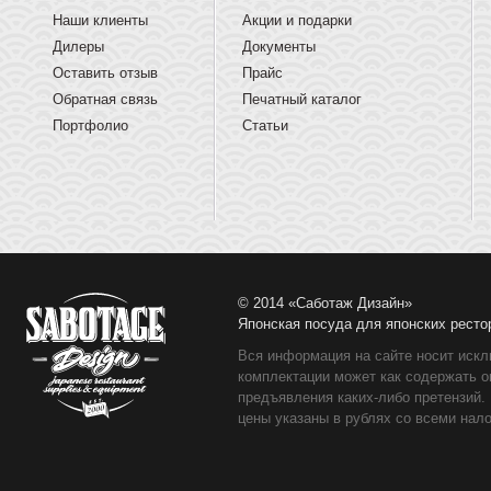
Наши клиенты
Акции и подарки
Дилеры
Документы
Оставить отзыв
Прайс
Обратная связь
Печатный каталог
Портфолио
Статьи
© 2014 «Саботаж Дизайн»
Японская посуда для японских ресто
Вся информация на сайте носит искл
комплектации может как содержать о
предъявления каких-либо претензий.
цены указаны в рублях со всеми нало